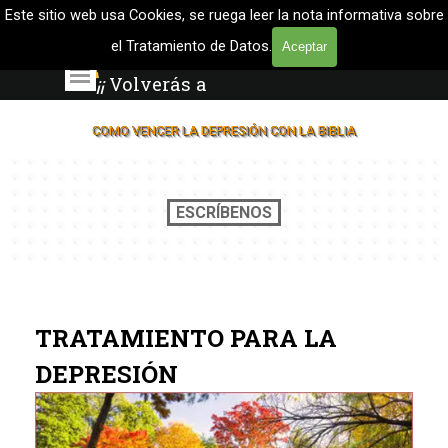
Vaya al Contenido
Proyecto 
Este sitio web usa Cookies, se ruega leer la nota informativa sobre
LuzOnLine
el Tratamiento de Datos.
Aceptar
La Biblia enseña
Saltar menú
¡¡
Volverás a
Sonreír
!!
COMO VENCER LA DEPRESIÓN CON LA BIBLIA
ESCRÍBENOS
TRATAMIENTO PARA LA
DEPRESIÓN