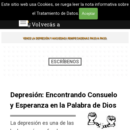
Vaya al Contenido
Proyecto 
Este sitio web usa Cookies, se ruega leer la nota informativa sobre
LuzOnLine
el Tratamiento de Datos.
Aceptar
La Biblia enseña
Saltar menú
¡¡
Volverás a
Sonreír
!!
VENCE LA DEPRESIÓN Y ANSIEDAD | ROMPE CADENAS PASO A PASO.
ESCRÍBENOS
Depresión: Encontrando Consuelo
y Esperanza en la Palabra de Dios
La depresión es una de las